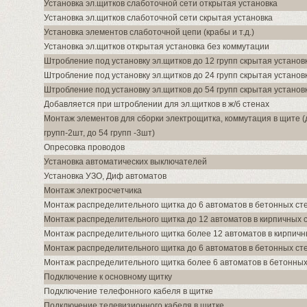
Установка эл.щитков слаботочной сети открытая установка
Установка эл.щитков слаботочной сети скрытая установка
Установка элементов слаботочной цепи (крабы и т.д.)
Установка эл.щитков открытая установка без коммутации
Штробление под установку эл.щитков до 12 групп скрытая установ
Штробление под установку эл.щитков до 24 групп скрытая установ
Штробление под установку эл.щитков до 54 групп скрытая установ
Добавляется при штроблении для эл.щитков в ж/б стенах
Монтаж элементов для сборки электрощитка, коммутация в щите (д
групп-2шт, до 54 групп -3шт)
Опресовка проводов
Установка автоматических выключателей
Установка УЗО, Диф автоматов
Монтаж электросчетчика
Монтаж распределительного щитка до 6 автоматов в бетонных ст
Монтаж распределительного щитка до 12 автоматов в кирпичных 
Монтаж распределительного щитка более 12 автоматов в кирпичн
Монтаж распределительного щитка до 6 автоматов в бетонных ст
Монтаж распределительного щитка более 6 автоматов в бетонных
Подключение к основному щитку
Подключение телефонного кабеля в щитке
Подключение телевизионного кабеля в щитке