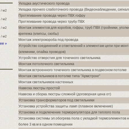
Укладка акустического провода
Укладка прочего слаботочного провода (Видеонаблюдение, сигнал
/ м2
Протягивание провода через ПВХ гофру
/ м2
Протягивание провода через трубу ПВХ
Монтаж элементов для коробов, гофры, труб ПВХ (тройники, уголк
/ м2
крепежа (клипсы, скобы)
/ м2
Монтаж электрокороба под провода
ее »
Устройство соединений и ответвлений к элементам цепи при мон
(клемники, опайка проводов)
Устройство отверстия для точечного светильника
Монтаж потолочного светильника
Монтаж встроенного точечного светильника в подвесном потолке
Монтаж светильников в потолке типа "Армстронг"
Монтаж светильников настенных
Навеска люстры простой
Навеска и сборка люстры сложной (договорная цена от)
Установка трансформаторов под светильники
Установка устройства защиты ламп (плавное включение)
Установка и подключение терморегулятора для теплого пола
Установка системы эл.обогрева пола с укладкой термоэлементов 
более 3 кв.м в одном помещении