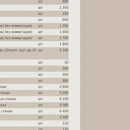
шт
600
шт
1 350
шт
150
шт
600
ка( без коммутации)
шт
1 350
ка( без коммутации)
шт
1 800
ка( без коммутации)
шт
2 700
шт
1 800
о 12групп -1шт, до 24
шт
2 100
шт
30
шт
300
шт
360
шт
600
енах
шт
2 800
стенах
шт
5 000
ых стенах
шт
6 100
енах
шт
5 000
 стенах
шт
6 400
шт
2 500
шт
120
шт
120