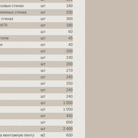
псовых стенах
шт
180
рпичных стенах
шт
250
 стенах
шт
300
0Х70
шт
180
шт
60
атели
шт
45
ли
шт
40
шт
200
шт
230
шт
200
шт
270
шт
240
шт
250
шт
240
шт
240
шт
1 050
шт
1 050
шт
450
шт
600
шт
2 400
на монтажную ленту
м2
600