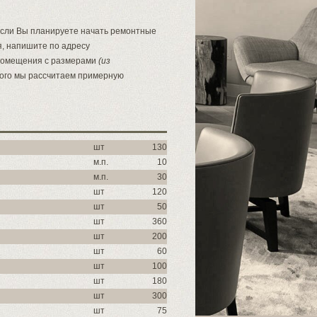
 Если Вы планируете начать ремонтные
я, напишите по адресу
 помещения с размерами
(из
того мы рассчитаем примерную
шт
130
м.п.
10
м.п.
30
шт
120
шт
50
шт
360
шт
200
шт
60
шт
100
шт
180
шт
300
шт
75