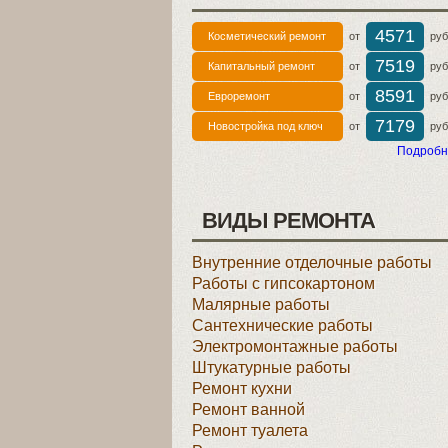
4571
Косметический ремонт
от
руб 
7519
Капитальный ремонт
от
руб 
8591
Евроремонт
от
руб 
7179
Новостройка под ключ
от
руб 
Подробн
ВИДЫ РЕМОНТА
Внутренние отделочные работы
Работы с гипсокартоном
Малярные работы
Сантехнические работы
Электромонтажные работы
Штукатурные работы
Ремонт кухни
Ремонт ванной
Ремонт туалета