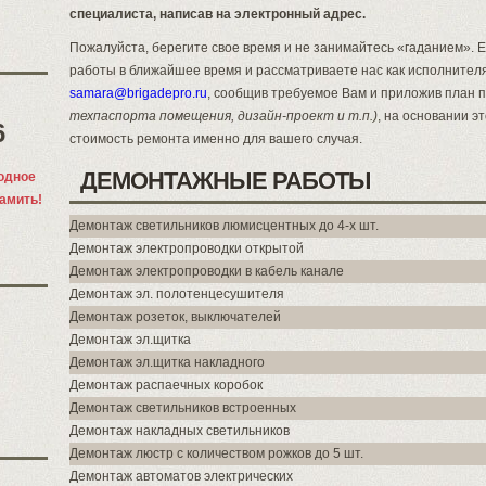
специалиста, написав на электронный адрес.
Пожалуйста, берегите свое время и не занимайтесь «гаданием».
работы в ближайшее время и рассматриваете нас как исполнител
samara@brigadepro.ru
, сообщив требуемое Вам и приложив план
техпаспорта помещения, дизайн-проект и т.п.)
, на основании э
6
стоимость ремонта именно для вашего случая.
ДЕМОНТАЖНЫЕ РАБОТЫ
одное
памить!
Демонтаж светильников люмисцентных до 4-х шт.
Демонтаж электропроводки открытой
Демонтаж электропроводки в кабель канале
Демонтаж эл. полотенцесушителя
Демонтаж розеток, выключателей
Демонтаж эл.щитка
Демонтаж эл.щитка накладного
Демонтаж распаечных коробок
Демонтаж светильников встроенных
Демонтаж накладных светильников
Демонтаж люстр с количеством рожков до 5 шт.
Демонтаж автоматов электрических