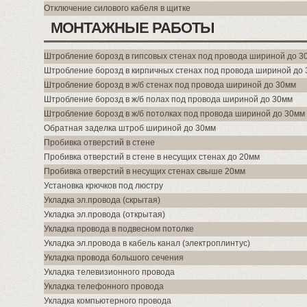
Отключение силового кабеля в щитке
МОНТАЖНЫЕ РАБОТЫ
Штробление борозд в гипсовых стенах под провода шириной до 3
Штробление борозд в кирпичных стенах под провода шириной до
Штробление борозд в ж/б стенах под провода шириной до 30мм
Штробление борозд в ж/б полах под провода шириной до 30мм
Штробление борозд в ж/б потолках под провода шириной до 30мм
Обратная заделка штроб шириной до 30мм
Пробивка отверстий в стене
Пробивка отверстий в стене в несущих стенах до 20мм
Пробивка отверстий в несущих стенах свыше 20мм
Установка крючков под люстру
Укладка эл.провода (скрытая)
Укладка эл.провода (открытая)
Укладка провода в подвесном потолке
Укладка эл.провода в кабель канал (электроплинтус)
Укладка провода большого сечения
Укладка телевизионного провода
Укладка телефонного провода
Укладка компьютерного провода