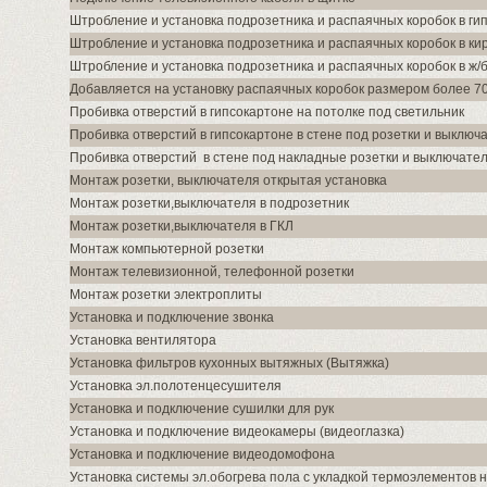
Штробление и установка подрозетника и распаячных коробок в ги
Штробление и установка подрозетника и распаячных коробок в ки
Штробление и установка подрозетника и распаячных коробок в ж/б
Добавляется на установку распаячных коробок размером более 7
Пробивка отверстий в гипсокартоне на потолке под светильник
Пробивка отверстий в гипсокартоне в стене под розетки и выключ
Пробивка отверстий в стене под накладные розетки и выключате
Монтаж розетки, выключателя открытая установка
Монтаж розетки,выключателя в подрозетник
Монтаж розетки,выключателя в ГКЛ
Монтаж компьютерной розетки
Монтаж телевизионной, телефонной розетки
Монтаж розетки электроплиты
Установка и подключение звонка
Установка вентилятора
Установка фильтров кухонных вытяжных (Вытяжка)
Установка эл.полотенцесушителя
Установка и подключение сушилки для рук
Установка и подключение видеокамеры (видеоглазка)
Установка и подключение видеодомофона
Установка системы эл.обогрева пола с укладкой термоэлементов 