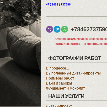
+7 ( 8462 ) 737596
+7846273759
Обзвонщикам, ищущим «взаимовыг
сотрудничество» - не звонить, не с
ФОТОГРАФИИ РАБОТ
В процессе...
Выполненные дизайн-проекты
Примеры работ
Бани и заборы
Фундамент и монолит
НАШИ УСЛУГИ
Дизайн-проект