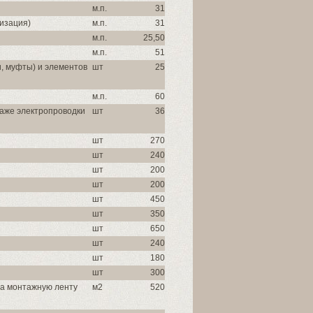
м.п.
31
изация)
м.п.
31
м.п.
25,50
м.п.
51
и, муфты) и элементов
шт
25
м.п.
60
таже электропроводки
шт
36
шт
270
шт
240
шт
200
шт
200
шт
450
шт
350
шт
650
шт
240
шт
180
шт
300
на монтажную ленту
м2
520