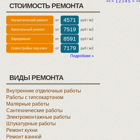
<<
<
1
2
3
4
5
>
>
СТОИМОСТЬ РЕМОНТА
4571
Косметический ремонт
от
руб / м2
7519
Капитальный ремонт
от
руб / м2
8591
Евроремонт
от
руб / м2
7179
Новостройка под ключ
от
руб / м2
Подробнее »
ВИДЫ РЕМОНТА
Внутренние отделочные работы
Работы с гипсокартоном
Малярные работы
Сантехнические работы
Электромонтажные работы
Штукатурные работы
Ремонт кухни
Ремонт ванной