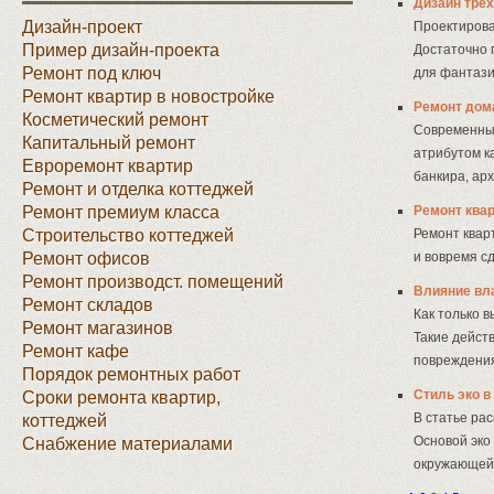
Дизайн тре
Дизайн-проект
Проектирова
Пример дизайн-проекта
Достаточно 
Ремонт под ключ
для фантази
Ремонт квартир в новостройке
Ремонт дом
Косметический ремонт
Современный
Капитальный ремонт
атрибутом к
Евроремонт квартир
банкира, ар
Ремонт и отделка коттеджей
Ремонт премиум класса
Ремонт квар
Строительство коттеджей
Ремонт квар
Ремонт офисов
и вовремя с
Ремонт производст. помещений
Влияние вл
Ремонт складов
Как только 
Ремонт магазинов
Такие действ
Ремонт кафе
повреждения
Порядок ремонтных работ
Стиль эко в
Сроки ремонта квартир,
В статье ра
коттеджей
Основой эко
Снабжение материалами
окружающей 