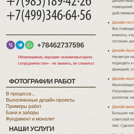
Дизайн квар
помещений, 
действиям в
Дизайн гост
Все помещен
комнаты, к 
гостиная, ку
+78462737596
Дизайн бал
Несмотря на
Обзвонщикам, ищущим «взаимовыгодное
подходить к
сотрудничество» - не звонить, не спамить!
функцией, о
Дизайн мал
ФОТОГРАФИИ РАБОТ
Малогабарит
Популярност
В процессе...
аспектом: н
Выполненные дизайн-проекты
Примеры работ
Дизайн ван
Бани и заборы
Большая час
Фундамент и монолит
советской п
4м2. Сделат
НАШИ УСЛУГИ